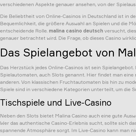
verschiedenen Aspekte genauer ansehen, von der Spielau
Die Beliebtheit von Online-Casinos in Deutschland ist in d
Bequemlichkeit, die größere Auswahl an Spielen und die Mög
entscheidende Rolle.
malina casino deutsch
versucht, die
genauer betrachtet wird. Die Frage, ob dieses Casino wirkl
Das Spielangebot von Mal
Das Herzstück jedes Online-Casinos ist sein Spielangebot. 
Spielautomaten, auch Slots genannt. Hier findet man eine 
anderen. Von klassischen Fruchtautomaten bis hin zu mod
Spiele sind in verschiedene Kategorien unterteilt, um die 
Tischspiele und Live-Casino
Neben den Slots bietet Malina Casino auch eine gute Auswa
Wer das authentische Casino-Erlebnis sucht, sollte sich da
spannende Atmosphäre sorgt. Im Live-Casino kann man nicht