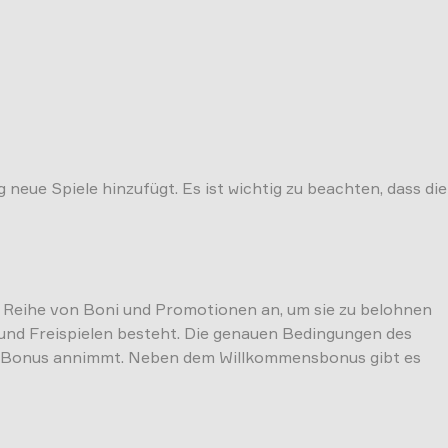
neue Spiele hinzufügt. Es ist wichtig zu beachten, dass die
ne Reihe von Boni und Promotionen an, um sie zu belohnen
 und Freispielen besteht. Die genauen Bedingungen des
nen Bonus annimmt. Neben dem Willkommensbonus gibt es