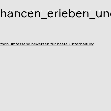
chancen_erleben_un
OVERVIEW
PROCESS
SCHEMES
INVENTORY
PRICES
utsch umfassend bewerten für beste Unterhaltung