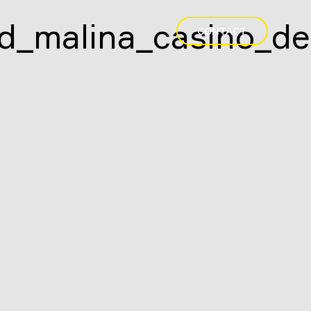
d_malina_casino_d
CONTACT