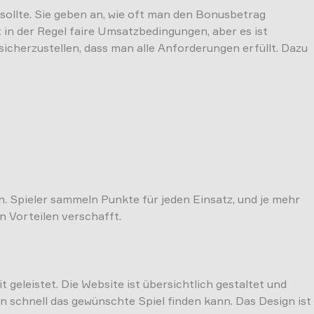
ollte. Sie geben an, wie oft man den Bonusbetrag
in der Regel faire Umsatzbedingungen, aber es ist
icherzustellen, dass man alle Anforderungen erfüllt. Dazu
n. Spieler sammeln Punkte für jeden Einsatz, und je mehr
n Vorteilen verschafft.
geleistet. Die Website ist übersichtlich gestaltet und
an schnell das gewünschte Spiel finden kann. Das Design ist