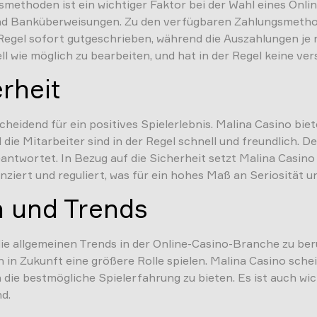
methoden ist ein wichtiger Faktor bei der Wahl eines Onlin
d Banküberweisungen. Zu den verfügbaren Zahlungsmethoden
 Regel sofort gutgeschrieben, während die Auszahlungen j
ll wie möglich zu bearbeiten, und hat in der Regel keine v
rheit
heidend für ein positives Spielerlebnis. Malina Casino bi
 die Mitarbeiter sind in der Regel schnell und freundlich. D
antwortet. In Bezug auf die Sicherheit setzt Malina Casin
nziert und reguliert, was für ein hohes Maß an Seriosität u
n und Trends
e allgemeinen Trends in der Online-Casino-Branche zu berü
 Zukunft eine größere Rolle spielen. Malina Casino schein
n die bestmögliche Spielerfahrung zu bieten. Es ist auch w
nd.