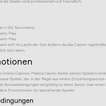
d die Dealer sind professionell und freundlich.
ay'n GO, Novomatic
atic Play
atic Play
nn sich im Laufe der Zeit ändern, da das Casino regelmäßig 
ich sein kann.
otionen
s Online-Casinos. Malina Casino bietet seinen Spielern ei
neue Spieler, der in der Regel aus einem Einzahlungsbonus
, die Bonusbedingungen sorgfältig zu lesen, bevor man ei
ere Promotionen für bestehende Spieler.
edingungen