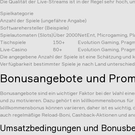
Die Qualität der Live-Streams ist in der Regel sehr hoch, un
Spielkategorie
Anzahl der Spiele (ungefähre Angabe)
Softwarehersteller (Beispiele)
Spielautomaten (Slots)
Über 2000
NetEnt, Microgaming, Pl
Tischspiele
150+
Evolution Gaming, Pragm
Live-Casino
80+
Evolution Gaming, Pragm
Die angegebene Anzahl der Spiele ist eine Schätzung und ka
Verfügbarkeit bestimmter Spiele je nach Land unterschiedl
Bonusangebote und Prom
Bonusangebote sind ein wichtiger Faktor bei der Wahl eine
und zu motivieren. Dazu gehört ein Willkommensbonus für 
Willkommensbonus können variieren, daher ist es wichtig
auch regelmäßige Reload-Boni, Cashback-Aktionen und and
Umsatzbedingungen und Bonusb