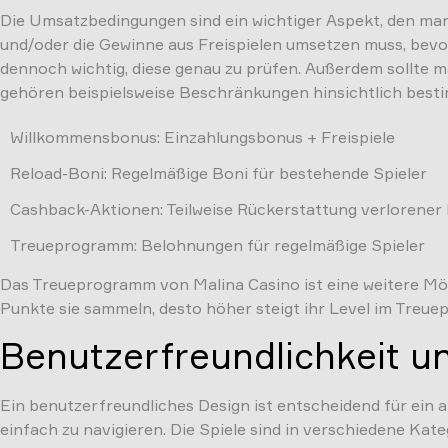
Die Umsatzbedingungen sind ein wichtiger Aspekt, den ma
und/oder die Gewinne aus Freispielen umsetzen muss, bevo
dennoch wichtig, diese genau zu prüfen. Außerdem sollte m
gehören beispielsweise Beschränkungen hinsichtlich best
Willkommensbonus: Einzahlungsbonus + Freispiele
Reload-Boni: Regelmäßige Boni für bestehende Spieler
Cashback-Aktionen: Teilweise Rückerstattung verlorener
Treueprogramm: Belohnungen für regelmäßige Spieler
Das Treueprogramm von Malina Casino ist eine weitere Mögl
Punkte sie sammeln, desto höher steigt ihr Level im Treu
Benutzerfreundlichkeit u
Ein benutzerfreundliches Design ist entscheidend für ein an
einfach zu navigieren. Die Spiele sind in verschiedene Kate