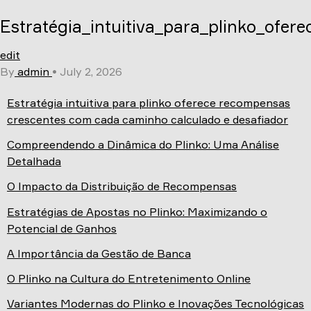
Skip
Estratégia_intuitiva_para_plinko_of
to
content
edit
By
admin
•
July 2, 2026
Estratégia intuitiva para plinko oferece recompensas
crescentes com cada caminho calculado e desafiador
Compreendendo a Dinâmica do Plinko: Uma Análise
Detalhada
O Impacto da Distribuição de Recompensas
Estratégias de Apostas no Plinko: Maximizando o
Potencial de Ganhos
A Importância da Gestão de Banca
O Plinko na Cultura do Entretenimento Online
Variantes Modernas do Plinko e Inovações Tecnológicas