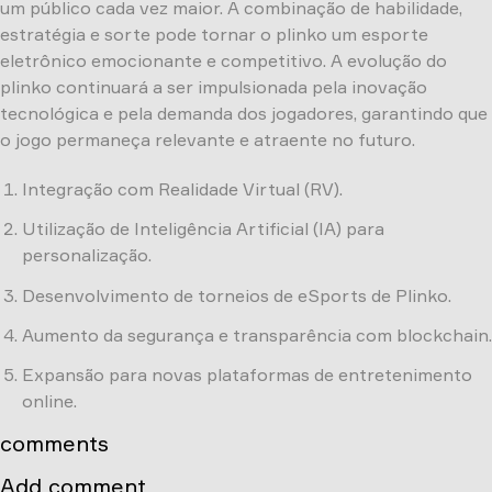
um público cada vez maior. A combinação de habilidade,
estratégia e sorte pode tornar o plinko um esporte
eletrônico emocionante e competitivo. A evolução do
plinko continuará a ser impulsionada pela inovação
tecnológica e pela demanda dos jogadores, garantindo que
o jogo permaneça relevante e atraente no futuro.
Integração com Realidade Virtual (RV).
Utilização de Inteligência Artificial (IA) para
personalização.
Desenvolvimento de torneios de eSports de Plinko.
Aumento da segurança e transparência com blockchain.
Expansão para novas plataformas de entretenimento
online.
comments
Add comment