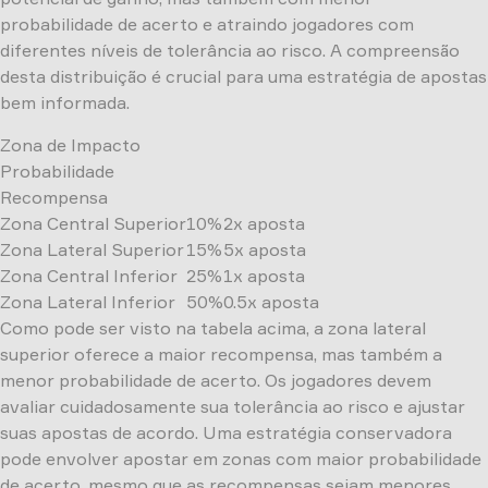
probabilidade de acerto e atraindo jogadores com
diferentes níveis de tolerância ao risco. A compreensão
desta distribuição é crucial para uma estratégia de apostas
bem informada.
Zona de Impacto
Probabilidade
Recompensa
Zona Central Superior
10%
2x aposta
Zona Lateral Superior
15%
5x aposta
Zona Central Inferior
25%
1x aposta
Zona Lateral Inferior
50%
0.5x aposta
Como pode ser visto na tabela acima, a zona lateral
superior oferece a maior recompensa, mas também a
menor probabilidade de acerto. Os jogadores devem
avaliar cuidadosamente sua tolerância ao risco e ajustar
suas apostas de acordo. Uma estratégia conservadora
pode envolver apostar em zonas com maior probabilidade
de acerto, mesmo que as recompensas sejam menores,