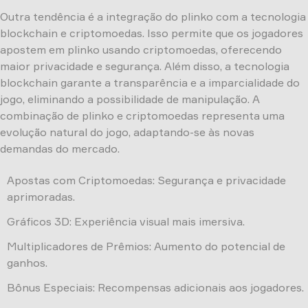
Outra tendência é a integração do plinko com a tecnologia
blockchain e criptomoedas. Isso permite que os jogadores
apostem em plinko usando criptomoedas, oferecendo
maior privacidade e segurança. Além disso, a tecnologia
blockchain garante a transparência e a imparcialidade do
jogo, eliminando a possibilidade de manipulação. A
combinação de plinko e criptomoedas representa uma
evolução natural do jogo, adaptando-se às novas
demandas do mercado.
Apostas com Criptomoedas: Segurança e privacidade
aprimoradas.
Gráficos 3D: Experiência visual mais imersiva.
Multiplicadores de Prêmios: Aumento do potencial de
ganhos.
Bônus Especiais: Recompensas adicionais aos jogadores.