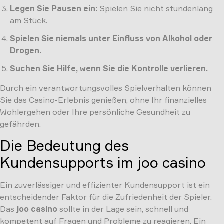
Legen Sie Pausen ein:
Spielen Sie nicht stundenlang
am Stück.
Spielen Sie niemals unter Einfluss von Alkohol oder
Drogen.
Suchen Sie Hilfe, wenn Sie die Kontrolle verlieren.
Durch ein verantwortungsvolles Spielverhalten können
Sie das Casino-Erlebnis genießen, ohne Ihr finanzielles
Wohlergehen oder Ihre persönliche Gesundheit zu
gefährden.
Die Bedeutung des
Kundensupports im joo casino
Ein zuverlässiger und effizienter Kundensupport ist ein
entscheidender Faktor für die Zufriedenheit der Spieler.
Das
joo casino
sollte in der Lage sein, schnell und
kompetent auf Fragen und Probleme zu reagieren. Ein