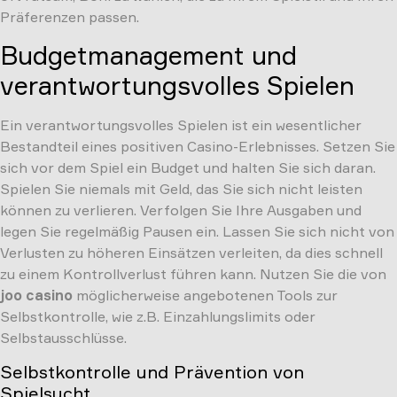
Präferenzen passen.
Budgetmanagement und
verantwortungsvolles Spielen
Ein verantwortungsvolles Spielen ist ein wesentlicher
Bestandteil eines positiven Casino-Erlebnisses. Setzen Sie
sich vor dem Spiel ein Budget und halten Sie sich daran.
Spielen Sie niemals mit Geld, das Sie sich nicht leisten
können zu verlieren. Verfolgen Sie Ihre Ausgaben und
legen Sie regelmäßig Pausen ein. Lassen Sie sich nicht von
Verlusten zu höheren Einsätzen verleiten, da dies schnell
zu einem Kontrollverlust führen kann. Nutzen Sie die von
joo casino
möglicherweise angebotenen Tools zur
Selbstkontrolle, wie z.B. Einzahlungslimits oder
Selbstausschlüsse.
Selbstkontrolle und Prävention von
Spielsucht