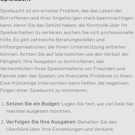
Spielsucht ist ein ernstes Problem, das das Leben der
Betroffenen und ihrer Angehörigen stark beeinträchtigen
kann. Wenn Sie das Gefühl haben, die Kontrolle über Ihr
Spielverhalten zu verlieren, suchen Sie sich professionelle
Hilfe. Es gibt zahlreiche Beratungsstellen und
Hilfsorganisationen, die Ihnen Unterstützung anbieten
können. Achten Sie auf Warnzeichen wie den Verlust der
Fähigkeit, Ihre Ausgaben zu kontrollieren, das
Verheimlichen Ihres Spielverhaltens vor Freunden und
Familie oder das Spielen, um finanzielle Probleme zu lösen.
Eine frühzeitige Intervention kann helfen, die negativen
Folgen einer Spielsucht zu minimieren.
Setzen Sie ein Budget:
Legen Sie fest, wie viel Geld Sie
maximal ausgeben möchten.
Verfolgen Sie Ihre Ausgaben:
Behalten Sie den
Überblick über Ihre Einzahlungen und Verluste.