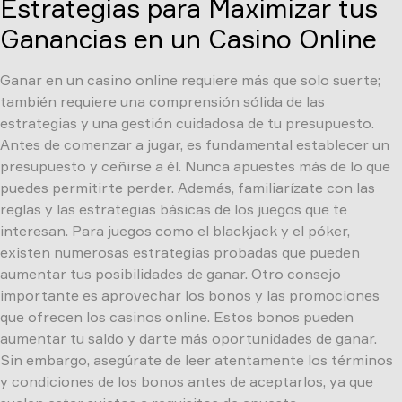
Estrategias para Maximizar tus
Ganancias en un Casino Online
Ganar en un casino online requiere más que solo suerte;
también requiere una comprensión sólida de las
estrategias y una gestión cuidadosa de tu presupuesto.
Antes de comenzar a jugar, es fundamental establecer un
presupuesto y ceñirse a él. Nunca apuestes más de lo que
puedes permitirte perder. Además, familiarízate con las
reglas y las estrategias básicas de los juegos que te
interesan. Para juegos como el blackjack y el póker,
existen numerosas estrategias probadas que pueden
aumentar tus posibilidades de ganar. Otro consejo
importante es aprovechar los bonos y las promociones
que ofrecen los casinos online. Estos bonos pueden
aumentar tu saldo y darte más oportunidades de ganar.
Sin embargo, asegúrate de leer atentamente los términos
y condiciones de los bonos antes de aceptarlos, ya que