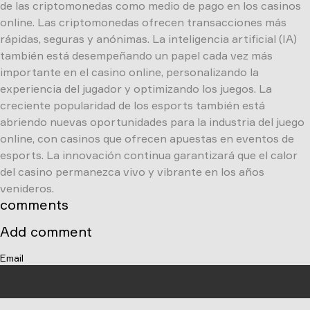
de las criptomonedas como medio de pago en los casinos
online. Las criptomonedas ofrecen transacciones más
rápidas, seguras y anónimas. La inteligencia artificial (IA)
también está desempeñando un papel cada vez más
importante en el casino online, personalizando la
experiencia del jugador y optimizando los juegos. La
creciente popularidad de los esports también está
abriendo nuevas oportunidades para la industria del juego
online, con casinos que ofrecen apuestas en eventos de
esports. La innovación continua garantizará que el calor
del casino permanezca vivo y vibrante en los años
venideros.
comments
Add comment
Email