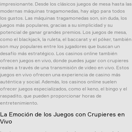
impresionante. Desde los clásicos juegos de mesa hasta las
modernas máquinas tragamonedas, hay algo para todos
los gustos. Las máquinas tragamonedas son, sin duda, los
juegos más populares, gracias a su simplicidad y su
potencial de ganar grandes premios. Los juegos de mesa,
como el blackjack, la ruleta, el baccarat y el póker, también
son muy populares entre los jugadores que buscan un
desafío más estratégico. Los casinos online también
ofrecen juegos en vivo, donde puedes jugar con crupieres
reales a través de una transmisión de video en vivo. Estos
juegos en vivo ofrecen una experiencia de casino más
auténtica y social. Además, los casinos online suelen
ofrecer juegos especializados, como el keno, el bingo y el
raspadito, que pueden proporcionar horas de
entretenimiento.
La Emoción de los Juegos con Crupieres en
Vivo