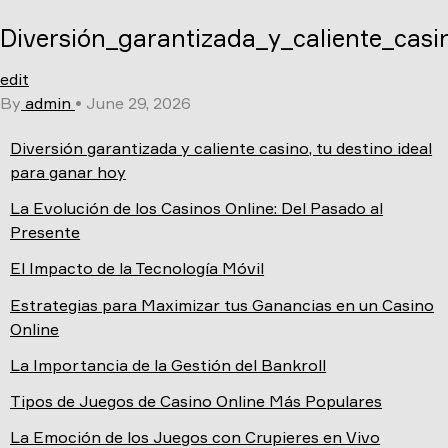
Skip
Diversión_garantizada_y_caliente_cas
to
content
edit
By
admin
•
June 29, 2026
Diversión garantizada y caliente casino, tu destino ideal
para ganar hoy
La Evolución de los Casinos Online: Del Pasado al
Presente
El Impacto de la Tecnología Móvil
Estrategias para Maximizar tus Ganancias en un Casino
Online
La Importancia de la Gestión del Bankroll
Tipos de Juegos de Casino Online Más Populares
La Emoción de los Juegos con Crupieres en Vivo