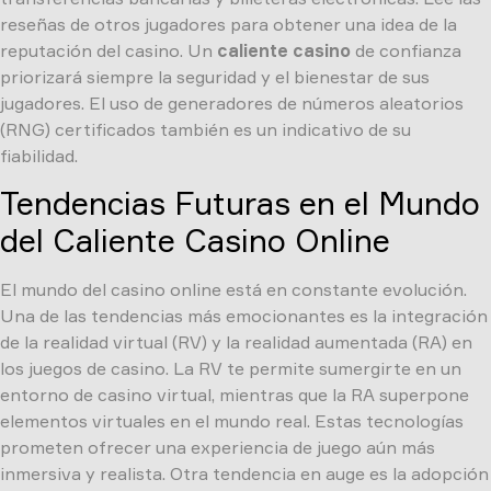
reseñas de otros jugadores para obtener una idea de la
reputación del casino. Un
caliente casino
de confianza
priorizará siempre la seguridad y el bienestar de sus
jugadores. El uso de generadores de números aleatorios
(RNG) certificados también es un indicativo de su
fiabilidad.
Tendencias Futuras en el Mundo
del Caliente Casino Online
El mundo del casino online está en constante evolución.
Una de las tendencias más emocionantes es la integración
de la realidad virtual (RV) y la realidad aumentada (RA) en
los juegos de casino. La RV te permite sumergirte en un
entorno de casino virtual, mientras que la RA superpone
elementos virtuales en el mundo real. Estas tecnologías
prometen ofrecer una experiencia de juego aún más
inmersiva y realista. Otra tendencia en auge es la adopción