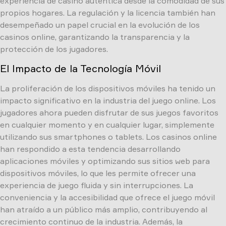
experiencia de casino auténtica desde la comodidad de sus
propios hogares. La regulación y la licencia también han
desempeñado un papel crucial en la evolución de los
casinos online, garantizando la transparencia y la
protección de los jugadores.
El Impacto de la Tecnología Móvil
La proliferación de los dispositivos móviles ha tenido un
impacto significativo en la industria del juego online. Los
jugadores ahora pueden disfrutar de sus juegos favoritos
en cualquier momento y en cualquier lugar, simplemente
utilizando sus smartphones o tablets. Los casinos online
han respondido a esta tendencia desarrollando
aplicaciones móviles y optimizando sus sitios web para
dispositivos móviles, lo que les permite ofrecer una
experiencia de juego fluida y sin interrupciones. La
conveniencia y la accesibilidad que ofrece el juego móvil
han atraído a un público más amplio, contribuyendo al
crecimiento continuo de la industria. Además, la