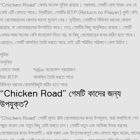
“Chicken Road” খেলার অনেক সুবিধা রয়েছে। প্রথমত, গেমটি খেলা সহজ এবং যে
কেউ এটি খেলতে পারে। দ্বিতীয়ত, গেমটির RTP (Return to Player) খুবই বেশি,
যা খেলোয়াড়দের জেতার ভালো সুযোগ দেয়। তৃতীয়ত, গেমটিতে বিভিন্ন ধরনের বোনাস
রয়েছে, যা খেলোয়াড়দের উৎসাহিত করে। তবে, গেমটির কিছু অসুবিধাও রয়েছে। গেমটি
খেলার সময় অনেক বেশি মনোযোগ দিতে হয়, যা কিছু খেলোয়াড়ের জন্য কঠিন হতে পারে।
এছাড়াও, গেমটি আসক্তি তৈরি করতে পারে, তাই এটি পরিমিত পরিমাণে খেলা উচিত।
সুবিধা
অসুবিধা
খেলতে সহজ
অதிக মনোযোগ প্রয়োজন
উচ্চ RTP
আসক্তি তৈরি করতে পারে
বিভিন্ন ধরনের বোনাস
কিছুটা কঠিন হতে পারে
“Chicken Road” গেমটি কাদের জন্য
উপযুক্ত?
“Chicken Road” গেমটি মূলত उन খেলোয়াড়দের জন্য উপযুক্ত, যারা ক্যাসিনো গেম
পছন্দ করেন এবং নতুন কিছু চেষ্টা করতে চান। গেমটি নতুন এবং অভিজ্ঞ উভয় ধরনের
খেলোয়াড়ের জন্য উপযোগী। যারা দ্রুত এবং উত্তেজনাপূর্ণ গেম খেলতে পছন্দ করেন, তাদের