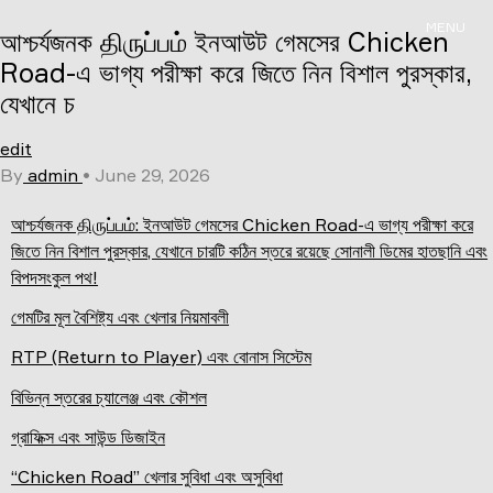
Skip
MENU
আশ্চর্যজনক திருப்பம் ইনআউট গেমসের Chicken
to
content
Road-এ ভাগ্য পরীক্ষা করে জিতে নিন বিশাল পুরস্কার,
যেখানে চ
edit
By
admin
•
June 29, 2026
আশ্চর্যজনক திருப்பம்: ইনআউট গেমসের Chicken Road-এ ভাগ্য পরীক্ষা করে
জিতে নিন বিশাল পুরস্কার, যেখানে চারটি কঠিন স্তরে রয়েছে সোনালী ডিমের হাতছানি এবং
বিপদসংকুল পথ!
গেমটির মূল বৈশিষ্ট্য এবং খেলার নিয়মাবলী
RTP (Return to Player) এবং বোনাস সিস্টেম
বিভিন্ন স্তরের চ্যালেঞ্জ এবং কৌশল
গ্রাফিক্স এবং সাউন্ড ডিজাইন
“Chicken Road” খেলার সুবিধা এবং অসুবিধা