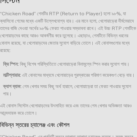
“Chicken Road” গেমটির RTP (Return to Player) হলো ৯৮%, যা
ক্যাসিনো গেমের মধ্যে একটি উল্লেখযোগ্য হার। এর মানে হলো, খেলোয়াড়েরা দীর্ঘমেয়াদে
তাদের বাজি দেওয়া অর্থের ৯৮% ফেরত পাওয়ার সম্ভাবনা রাখে। এই উচ্চ RTP গেমটিকে
খেলোয়াড়দের কাছে আরও আকর্ষণীয় করে তুলেছে। এছাড়াও, গেমটিতে বিভিন্ন ধরনের
বোনাস রয়েছে, যা খেলোয়াড়দের জেতার সুযোগ বাড়িয়ে তোলে। এই বোনাসগুলোর মধ্যে
রয়েছে:
ফ্রি স্পিন:
কিছু বিশেষ পরিস্থিতিতে খেলোয়াড়েরা বিনামূল্যে স্পিন করার সুযোগ পায়।
মাল্টিপ্লায়ার:
এই বোনাসের মাধ্যমে খেলোয়াড়ের পুরস্কারের পরিমাণ কয়েকগুণ বেড়ে যায়।
ক্যাশ ব্যাক:
গেম খেলার সময় কিছু অর্থ হারালে, খেলোয়াড়েরা তা ফেরত পাওয়ার সুযোগ
পায়।
এই বোনাস সিস্টেম খেলোয়াড়দের উৎসাহিত করে এবং তাদের গেম খেলার অভিজ্ঞতা আরও
আনন্দদায়ক করে তোলে।
বিভিন্ন স্তরের চ্যালেঞ্জ এবং কৌশল
“Chicken Road”-এর প্রতিটি স্তরে আলাদা আলাদা চ্যালেঞ্জ রয়েছে। সহজ স্তরে