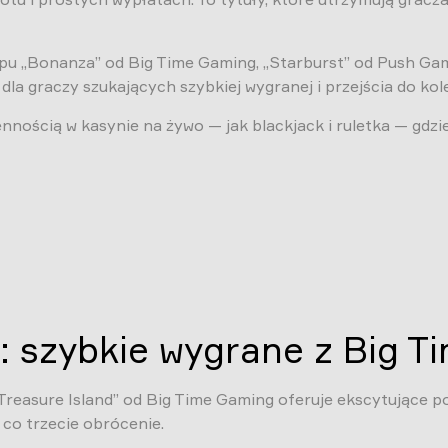
pu „Bonanza” od Big Time Gaming, „Starburst” od Push Gami
 dla graczy szukających szybkiej wygranej i przejścia do kole
nnością w kasynie na żywo — jak blackjack i ruletka — gdzi
: szybkie wygrane z Big 
„Treasure Island” od Big Time Gaming oferuje ekscytujące p
 co trzecie obrócenie.