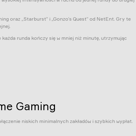
ng oraz „Starburst” i „Gonzo’s Quest” od NetEnt. Gry te
jnej.
e każda runda kończy się w mniej niż minutę, utrzymując
Time Gaming
ołączenie niskich minimalnych zakładów i szybkich wypłat.