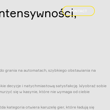
intensywności,
CONTACT
ca do grania na automatach, szybkiego obstawiania na
kie decyzje i natychmiastową satysfakcję. Wyobraź sobie
urzyć się w kasynie, które nie wymaga od ciebie
da kategoria otwiera karuzelę gier, które ładują się