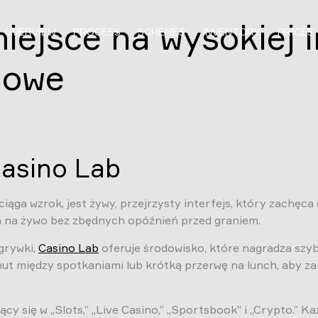
iejsce na wysokiej 
OVERVIEW
PROCESS
SCHEMES
INVENTORY
PRICES
nowe
Casino Lab
yciąga wzrok, jest żywy, przejrzysty interfejs, który zachę
h na żywo bez zbędnych opóźnień przed graniem.
grywki,
Casino Lab
oferuje środowisko, które nagradza szyb
ut między spotkaniami lub krótką przerwę na lunch, aby zan
y się w „Slots,” „Live Casino,” „Sportsbook” i „Crypto.” Każ