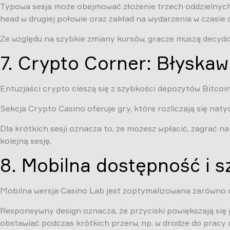
Typowa sesja może obejmować złożenie trzech oddzielnych
head w drugiej połowie oraz zakład na wydarzenia w czasie 
Ze względu na szybkie zmiany kursów, gracze muszą decydo
7. Crypto Corner: Błyskaw
Entuzjaści crypto cieszą się z szybkości depozytów Bitcoi
Sekcja Crypto Casino oferuje gry, które rozliczają się na
Dla krótkich sesji oznacza to, że możesz wpłacić, zagrać n
kolejną sesję.
8. Mobilna dostępność i 
Mobilna wersja Casino Lab jest zoptymalizowana zarówno dl
Responsywny design oznacza, że przyciski powiększają się po
obstawiać podczas krótkich przerw, np. w drodze do pracy c