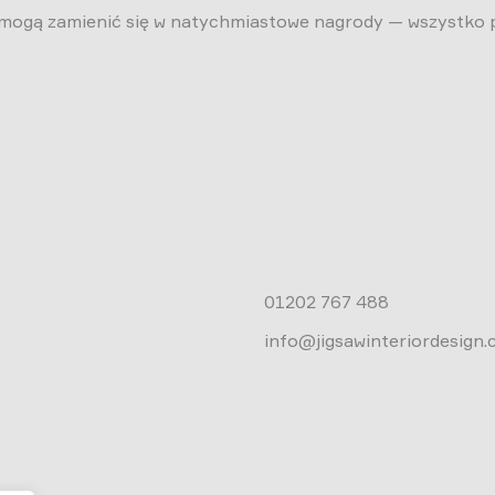
yzje mogą zamienić się w natychmiastowe nagrody — wszystko 
01202 767 488
info@jigsawinteriordesign