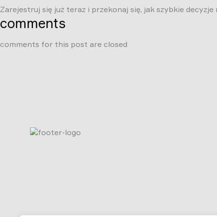
Zarejestruj się już teraz i przekonaj się, jak szybkie dec
comments
comments for this post are closed