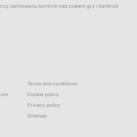
przy zachowaniu kontroli nad czasem gry i bankroll.
Terms and conditions
.com
Cookie policy
Privacy policy
Sitemap