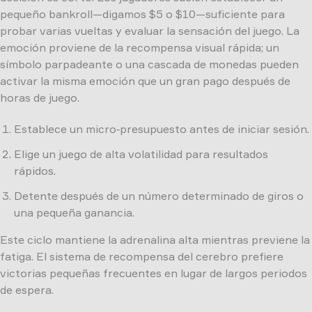
pequeño bankroll—digamos $5 o $10—suficiente para
probar varias vueltas y evaluar la sensación del juego. La
emoción proviene de la recompensa visual rápida; un
símbolo parpadeante o una cascada de monedas pueden
activar la misma emoción que un gran pago después de
horas de juego.
Establece un micro‑presupuesto antes de iniciar sesión.
Elige un juego de alta volatilidad para resultados
rápidos.
Detente después de un número determinado de giros o
una pequeña ganancia.
Este ciclo mantiene la adrenalina alta mientras previene la
fatiga. El sistema de recompensa del cerebro prefiere
victorias pequeñas frecuentes en lugar de largos periodos
de espera.