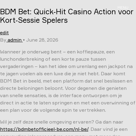
Skip
MENU
BDM Bet: Quick‑Hit Casino Action voor
to
content
Kort‑Sessie Spelers
edit
By
admin
•
June 28, 2026
Wanneer je onderweg bent – een koffiepauze, een
lunchonderbreking of een korte pauze tussen
vergaderingen – kan het idee om urenlang een jackpot na
te jagen voelen als een luxe die je niet hebt. Daar komt
BDM Bet in beeld, met een platform dat snel beslissen en
directe beloningen beloont. Voor degenen die genieten
van snelle sensaties, is de interface ontworpen om je
direct in actie te laten springen en met een overwinning of
een plan voor de volgende spin te vertrekken.
Wil je zelf deze snelle omgeving ervaren? Ga dan naar
https://bdmbetofficieel-be.com/nl-be/
. Daar vind je een