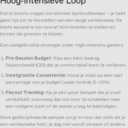
Hoog‑Intensieve Loop
Korte bursts vragen om slimmer bankrollbeheer – je hebt
geen tijd om te herstellen van een lange verliesreeks. De
beste aanpak is om vooraf mini‑limieten te stellen en
binnen die grenzen te blijven.
Een veelgebruikte strategie onder high‑intensity gamers:
Pre‑Session Budget:
Kies een klein bedrag
(bijvoorbeeld €20) dat je comfortabel bent te verliezen.
Inzetgrootte Consistentie:
Houd je inzet op een vast
percentage van je budget (vaak rond de 5–10%).
Payout Tracking:
Als je een winst behaalt die je inzet
verdubbelt, overweeg dan om over te schakelen naar
een veiligere inzet of de sessie vroeg te beëindigen.
Deze gedisciplineerde aanpak zorgt ervoor dat zelfs als je
een verliesreeks hebt, je dag niet wordt verpest of andere