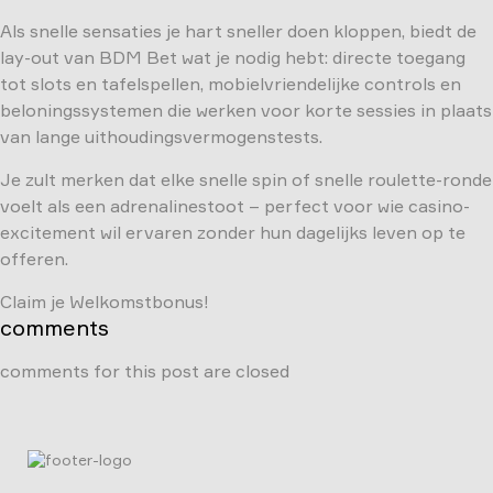
Als snelle sensaties je hart sneller doen kloppen, biedt de
lay-out van BDM Bet wat je nodig hebt: directe toegang
tot slots en tafelspellen, mobielvriendelijke controls en
beloningssystemen die werken voor korte sessies in plaats
van lange uithoudingsvermogenstests.
Je zult merken dat elke snelle spin of snelle roulette-ronde
voelt als een adrenalinestoot – perfect voor wie casino-
excitement wil ervaren zonder hun dagelijks leven op te
offeren.
Claim je Welkomstbonus!
comments
comments for this post are closed