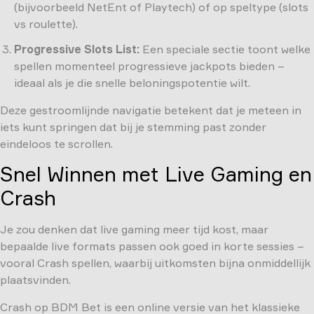
(bijvoorbeeld NetEnt of Playtech) of op speltype (slots
vs roulette).
Progressive Slots List:
Een speciale sectie toont welke
spellen momenteel progressieve jackpots bieden –
ideaal als je die snelle beloningspotentie wilt.
Deze gestroomlijnde navigatie betekent dat je meteen in
iets kunt springen dat bij je stemming past zonder
eindeloos te scrollen.
Snel Winnen met Live Gaming en
Crash
Je zou denken dat live gaming meer tijd kost, maar
bepaalde live formats passen ook goed in korte sessies –
vooral Crash spellen, waarbij uitkomsten bijna onmiddellijk
plaatsvinden.
Crash op BDM Bet is een online versie van het klassieke