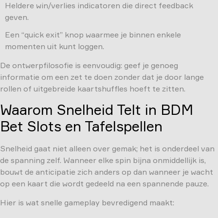
Heldere win/verlies indicatoren die direct feedback
geven.
Een “quick exit” knop waarmee je binnen enkele
momenten uit kunt loggen.
De ontwerpfilosofie is eenvoudig: geef je genoeg
informatie om een zet te doen zonder dat je door lange
rollen of uitgebreide kaartshuffles hoeft te zitten.
Waarom Snelheid Telt in BDM
Bet Slots en Tafelspellen
Snelheid gaat niet alleen over gemak; het is onderdeel van
de spanning zelf. Wanneer elke spin bijna onmiddellijk is,
bouwt de anticipatie zich anders op dan wanneer je wacht
op een kaart die wordt gedeeld na een spannende pauze.
Hier is wat snelle gameplay bevredigend maakt: