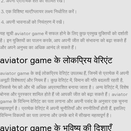
अपनी प्रारंभिक शर्त को सीमित रखें।
एक विशिष्ट मल्टीप्लायर लक्ष्य निर्धारित करें।
अपनी भावनाओं को नियंत्रण में रखें।
यह सूची aviator game में सफल होने के लिए कुछ प्रमुख युक्तियों को दर्शाती
है। इन युक्तियों का पालन करके, आप अपनी जीत की संभावना को बढ़ा सकते हैं
और अपने अनुभव का अधिक आनंद ले सकते हैं।
aviator game के लोकप्रिय वेरिएंट
aviator game के कई लोकप्रिय वेरिएंट उपलब्ध हैं, जिनमें से प्रत्येक में अपनी
अनूठी विशेषताएं और नियम हैं। कुछ वेरिएंट में, विमान की गति बदलती रहती है,
जिससे गेम को और भी अधिक अप्रत्याशित बनाया जाता है। अन्य वेरिएंट में, विशेष
बोनस और पुरस्कार शामिल होते हैं जो आपकी जीत को बढ़ा सकते हैं। aviator
game के विभिन्न वेरिएंट का पता लगाना और अपनी पसंद के अनुसार एक चुनना
महत्वपूर्ण है। प्रत्येक वेरिएंट में अपनी चुनौतियाँ और रणनीतियाँ होती हैं, इसलिए
विभिन्न विकल्पों का पता लगाना और उनके बारे में सीखना महत्वपूर्ण है।
aviator game के भविष्य की दिशाएँ