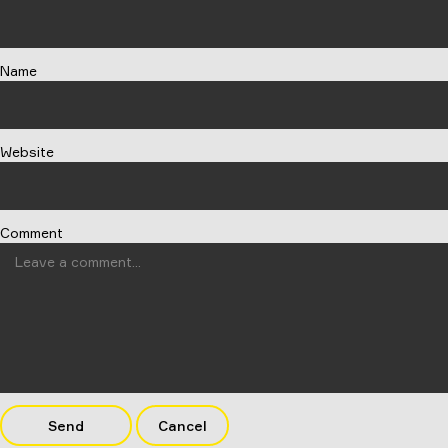
Name
Website
Comment
Send
Cancel