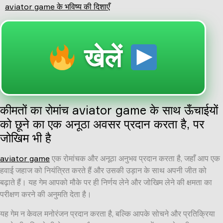
aviator game के भविष्य की दिशाएँ
खेलें
कीमतों का रोमांच aviator game के साथ ऊँचाईयों
को छूने का एक अनूठा अवसर प्रदान करता है, पर
जोखिम भी है
aviator game
एक रोमांचक और अनूठा अनुभव प्रदान करता है, जहाँ आप एक
हवाई जहाज को नियंत्रित करते हैं और उसकी उड़ान के साथ अपनी जीत को
बढ़ाते हैं। यह गेम आपको मौके पर ही निर्णय लेने और जोखिम लेने की क्षमता का
परीक्षण करने की अनुमति देता है।
यह गेम न केवल मनोरंजन प्रदान करता है, बल्कि आपके सोचने और प्रतिक्रिया