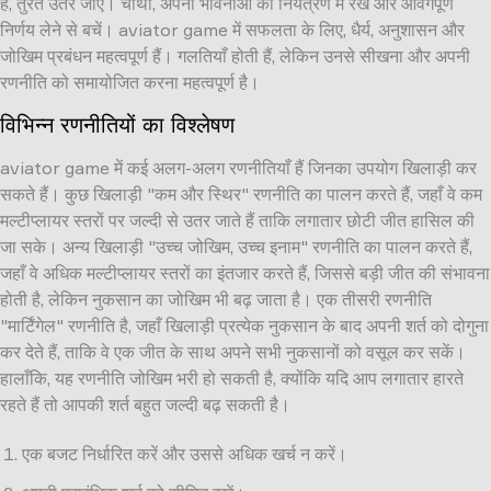
है, तुरंत उतर जाएं। चौथा, अपनी भावनाओं को नियंत्रण में रखें और आवेगपूर्ण
निर्णय लेने से बचें। aviator game में सफलता के लिए, धैर्य, अनुशासन और
जोखिम प्रबंधन महत्वपूर्ण हैं। गलतियाँ होती हैं, लेकिन उनसे सीखना और अपनी
रणनीति को समायोजित करना महत्वपूर्ण है।
विभिन्न रणनीतियों का विश्लेषण
aviator game में कई अलग-अलग रणनीतियाँ हैं जिनका उपयोग खिलाड़ी कर
सकते हैं। कुछ खिलाड़ी "कम और स्थिर" रणनीति का पालन करते हैं, जहाँ वे कम
मल्टीप्लायर स्तरों पर जल्दी से उतर जाते हैं ताकि लगातार छोटी जीत हासिल की
जा सके। अन्य खिलाड़ी "उच्च जोखिम, उच्च इनाम" रणनीति का पालन करते हैं,
जहाँ वे अधिक मल्टीप्लायर स्तरों का इंतजार करते हैं, जिससे बड़ी जीत की संभावना
होती है, लेकिन नुकसान का जोखिम भी बढ़ जाता है। एक तीसरी रणनीति
"मार्टिंगेल" रणनीति है, जहाँ खिलाड़ी प्रत्येक नुकसान के बाद अपनी शर्त को दोगुना
कर देते हैं, ताकि वे एक जीत के साथ अपने सभी नुकसानों को वसूल कर सकें।
हालाँकि, यह रणनीति जोखिम भरी हो सकती है, क्योंकि यदि आप लगातार हारते
रहते हैं तो आपकी शर्त बहुत जल्दी बढ़ सकती है।
एक बजट निर्धारित करें और उससे अधिक खर्च न करें।