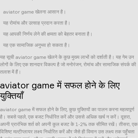
aviator game खेलना आसान है।
यह रोमांच और उत्साह प्रदान करता है।
यह आपकी निर्णय लेने की क्षमता को बेहतर बनाता है।
यह एक सामाजिक अनुभव हो सकता है।
यह सूची aviator game खेलने के कुछ मुख्य लाभों को दर्शाती है। यह गेम उन
लोगों के लिए एक शानदार विकल्प है जो मनोरंजन, रोमांच और सामाजिक संपर्क की
तलाश में हैं।
aviator game में सफल होने के लिए
युक्तियाँ
aviator game में सफल होने के लिए, कुछ युक्तियों का पालन करना महत्वपूर्ण
है। सबसे पहले, एक बजट निर्धारित करें और उससे अधिक खर्च न करें। दूसरा,
अपनी प्रारंभिक शर्त को अपनी कुल बजट के 1-2% तक सीमित रखें। तीसरा, एक
विशिष्ट मल्टीप्लायर लक्ष्य निर्धारित करें और जैसे ही विमान उस लक्ष्य तक पहुँचता