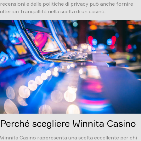
recensioni e delle politiche di privacy può anche fornire
ulteriori tranquillità nella scelta di un casinò.
Perché scegliere Winnita Casino
Winnita Casino rappresenta una scelta eccellente per chi