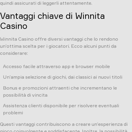
quindi assicurati di leggerli attentamente.
Vantaggi chiave di Winnita
Casino
Winnita Casino offre diversi vantaggi che lo rendono
un’ottima scelta per i giocatori. Ecco alcuni punti da
considerare:
Accesso facile attraverso app e browser mobile
Un’ampia selezione di giochi, dai classici ai nuovi titoli
Bonus e promozioni attraenti che incrementano le
possibilità di vincita
Assistenza clienti disponibile per risolvere eventuali
problemi
Questi vantaggi contribuiscono a creare un’esperienza di
gioco coinvolgente e soddisfacente. Inoltre, la possibilità