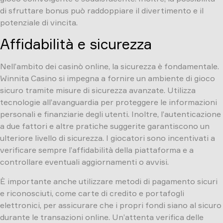
di sfruttare bonus può raddoppiare il divertimento e il
potenziale di vincita.
Affidabilità e sicurezza
Nell’ambito dei casinò online, la sicurezza è fondamentale.
Winnita Casino si impegna a fornire un ambiente di gioco
sicuro tramite misure di sicurezza avanzate. Utilizza
tecnologie all’avanguardia per proteggere le informazioni
personali e finanziarie degli utenti. Inoltre, l’autenticazione
a due fattori e altre pratiche suggerite garantiscono un
ulteriore livello di sicurezza. I giocatori sono incentivati a
verificare sempre l’affidabilità della piattaforma e a
controllare eventuali aggiornamenti o avvisi.
È importante anche utilizzare metodi di pagamento sicuri
e riconosciuti, come carte di credito e portafogli
elettronici, per assicurare che i propri fondi siano al sicuro
durante le transazioni online. Un’attenta verifica delle