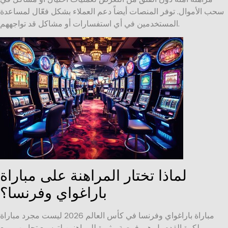
سحب الأموال. توفر المنصات أيضاً دعم العملاء بشكل فعّال لمساعدة
المستخدمين في أي استفسارات أو مشاكل قد تواجههم.
لماذا تختار المراهنة على مباراة
باراغواي وفرنسا؟
مباراة باراغواي وفرنسا في كأس العالم 2026 ليست مجرد مباراة
لكرة القدم بل هي فرصة مثيرة للمراهنين لتوسيع تجاربهم. مع