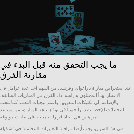
ما يجب التحقق منه قبل البدء في
مقارنة الفرق
عند استعراض مباراة باراغواي وفرنسا، من المهم أخذ عدة عوامل في
الاعتبار. يبدأ المحللون بدراسة أداء الفرق في المباريات السابقة،
بالإضافة إلى تكتيكات المدربين واستراتيجيات اللعب. كما تلعب
التحليلات الإحصائية دوراً حيوياً في توقع نتيجة المباراة، مما يساعد
المراهنين في اتخاذ قرارات مبنية على بيانات موثوقة.
في هذا السياق، يجب أيضاً مراقبة التغييرات المحتملة في تشكيلة