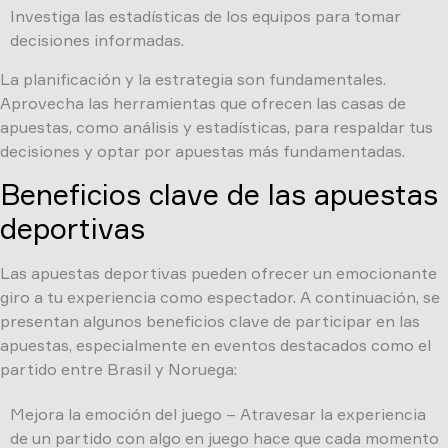
Investiga las estadísticas de los equipos para tomar
decisiones informadas.
La planificación y la estrategia son fundamentales.
Aprovecha las herramientas que ofrecen las casas de
apuestas, como análisis y estadísticas, para respaldar tus
decisiones y optar por apuestas más fundamentadas.
Beneficios clave de las apuestas
deportivas
Las apuestas deportivas pueden ofrecer un emocionante
giro a tu experiencia como espectador. A continuación, se
presentan algunos beneficios clave de participar en las
apuestas, especialmente en eventos destacados como el
partido entre Brasil y Noruega:
Mejora la emoción del juego – Atravesar la experiencia
de un partido con algo en juego hace que cada momento