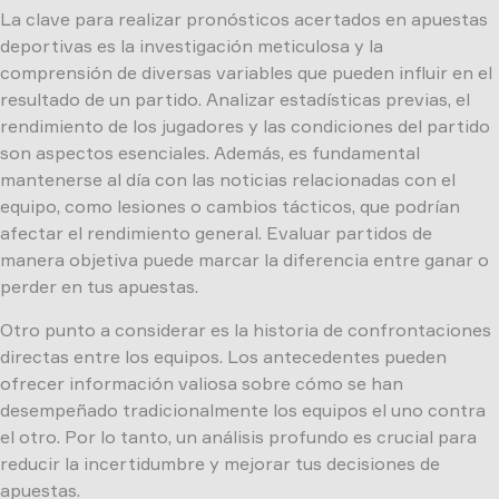
La clave para realizar pronósticos acertados en apuestas
deportivas es la investigación meticulosa y la
comprensión de diversas variables que pueden influir en el
resultado de un partido. Analizar estadísticas previas, el
rendimiento de los jugadores y las condiciones del partido
son aspectos esenciales. Además, es fundamental
mantenerse al día con las noticias relacionadas con el
equipo, como lesiones o cambios tácticos, que podrían
afectar el rendimiento general. Evaluar partidos de
manera objetiva puede marcar la diferencia entre ganar o
perder en tus apuestas.
Otro punto a considerar es la historia de confrontaciones
directas entre los equipos. Los antecedentes pueden
ofrecer información valiosa sobre cómo se han
desempeñado tradicionalmente los equipos el uno contra
el otro. Por lo tanto, un análisis profundo es crucial para
reducir la incertidumbre y mejorar tus decisiones de
apuestas.