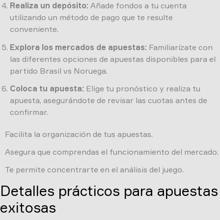
Realiza un depósito:
Añade fondos a tu cuenta
utilizando un método de pago que te resulte
conveniente.
Explora los mercados de apuestas:
Familiarízate con
las diferentes opciones de apuestas disponibles para el
partido Brasil vs Noruega.
Coloca tu apuesta:
Elige tu pronóstico y realiza tu
apuesta, asegurándote de revisar las cuotas antes de
confirmar.
Facilita la organización de tus apuestas.
Asegura que comprendas el funcionamiento del mercado.
Te permite concentrarte en el análisis del juego.
Detalles prácticos para apuestas
exitosas