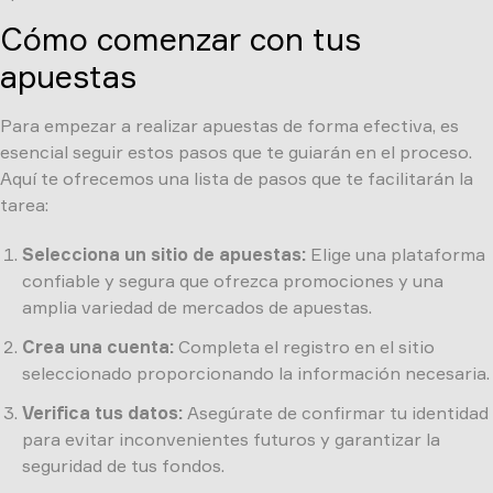
Cómo comenzar con tus
apuestas
Para empezar a realizar apuestas de forma efectiva, es
esencial seguir estos pasos que te guiarán en el proceso.
Aquí te ofrecemos una lista de pasos que te facilitarán la
tarea:
Selecciona un sitio de apuestas:
Elige una plataforma
confiable y segura que ofrezca promociones y una
amplia variedad de mercados de apuestas.
Crea una cuenta:
Completa el registro en el sitio
seleccionado proporcionando la información necesaria.
Verifica tus datos:
Asegúrate de confirmar tu identidad
para evitar inconvenientes futuros y garantizar la
seguridad de tus fondos.