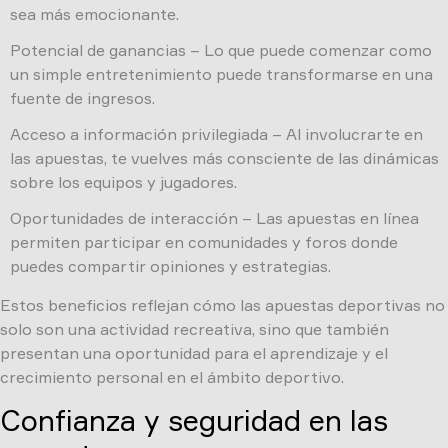
sea más emocionante.
Potencial de ganancias – Lo que puede comenzar como
un simple entretenimiento puede transformarse en una
fuente de ingresos.
Acceso a información privilegiada – Al involucrarte en
las apuestas, te vuelves más consciente de las dinámicas
sobre los equipos y jugadores.
Oportunidades de interacción – Las apuestas en línea
permiten participar en comunidades y foros donde
puedes compartir opiniones y estrategias.
Estos beneficios reflejan cómo las apuestas deportivas no
solo son una actividad recreativa, sino que también
presentan una oportunidad para el aprendizaje y el
crecimiento personal en el ámbito deportivo.
Confianza y seguridad en las