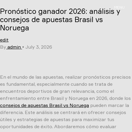
Skip
MENU
Pronóstico ganador 2026: análisis y
to
content
consejos de apuestas Brasil vs
Noruega
edit
By
admin
•
July 3, 2026
En el mundo de las apuestas, realizar pronósticos precisos
es fundamental, especialmente cuando se trata de
encuentros deportivos de gran relevancia, como el
enfrentamiento entre Brasil y Noruega en 2026, donde los
consejos de apuestas Brasil vs Noruega
pueden marcar la
diferencia. Este análisis se centrará en ofrecer consejos
útiles y estrategias de apuestas para maximizar tus
oportunidades de éxito. Abordaremos cómo evaluar